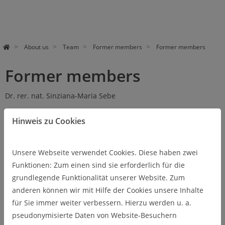
About us
Team
Former members
Former members
Former members
Dr. rer. nat. Sinziana-Maria Sebe
Dr. rer. nat. Sophie Dennisen, M.Sc.
Hinweis zu Cookies
Dipl.-Wirt.-Inf Oliver Müller
Unsere Webseite verwendet Cookies. Diese haben zwei
Dipl.-Inf. Philipp Kraus
Funktionen: Zum einen sind sie erforderlich für die
grundlegende Funktionalität unserer Website. Zum
Stefanie Kathrin Reichhardt, M.Sc.
anderen können wir mit Hilfe der Cookies unsere Inhalte
Dr. rer. nat. Stefan Kehl
für Sie immer weiter verbessern. Hierzu werden u. a.
pseudonymisierte Daten von Website-Besuchern
Dipl.-Wirt.-Inf. Malte Aschermann