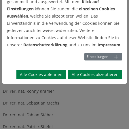
gesammelt und ausgewertet. Mit dem
Klick auf
Dr. rer. nat. Jana Görmer-Redding
Einstellungen
können Sie zudem die
einzelnen Cookies
auswählen
, welche Sie akzeptieren wollen. Das
Dr. rer. nat. Udo Bartlang
Einverständnis in die Verwendung der Cookies können Sie
jederzeit, auch teilweise, widerrufen. Weitere
Dipl.-Wirt.-Inf. Thomas Dokters
Informationen zu Cookies auf dieser Website finden Sie in
Dipl.-Wirt.-Inf. Olivier Foalem
unserer
Datenschutzerklärung
und zu uns im
Impressum
.
Dr. rer. nat. Christoph Gerdes
Einstellungen
Dipl.-Wirt.-Inf. Alexander Hornung
Alle Cookies ablehnen
Alle Cookies akzeptieren
Dipl.-Wirt.-Inf. Dong Jiang
Dr. rer. nat. Ronny Kramer
Dr. rer. nat. Sebastian Mechs
Dr. rer. nat. Fabian Stäber
Dr. rer. nat. Patrick Stiefel